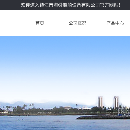
欢迎进入镇江市海舜船舶设备有限公司官方网站！
首页
公司概况
产品中心
公司简介
张家港DK28柴油
企业文化
张家港L28/32柴
配件
联系我们
张家港L28/32A
机配件
张家港L23/30柴
机配件
张家港L16/24柴
机配件
张家港L21/31柴
机配件
张家港L27/38柴
机配件
张家港L32/40柴
机配件
张家港进口配
机配件