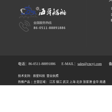
电话：86-0511-88891886 E-MAIL：
sales@cncyj.com
备
技术支持：
辰星科技
营业执照
热推产品
| 主营区域：
江苏
镇江
武汉
上海
北京
张家港
金华
南通