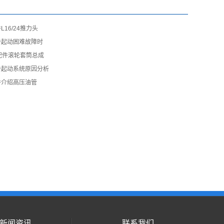
16/24推力头
件起动困难故障时
机配件滚轮套筒总成
件起动系统原因分析
件介绍高压油管
新闻资讯
联系我们