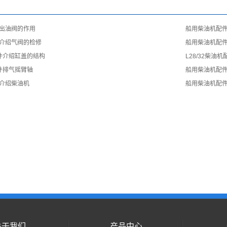
出油阀的作用
船用柴油机配件L
介绍气阀的检修
船用柴油机配
配件介绍缸盖的结构
L28/32柴油
配件排气摇臂轴
船用柴油机配
介绍柴油机
船用柴油机配
关于我们
产品中心