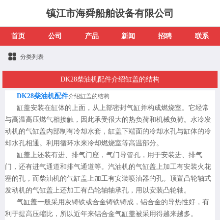
镇江市海舜船舶设备有限公司
首页
公司
产品
新闻
招聘
联系
分类列表
DK28柴油机配件介绍缸盖的结构
DK28柴油机配件
介绍缸盖的结构
缸盖安装在缸体的上面，从上部密封气缸并构成燃烧室。它经常
与高温高压燃气相接触，因此承受很大的热负荷和机械负荷。水冷发
动机的气缸盖内部制有冷却水套，缸盖下端面的冷却水孔与缸体的冷
却水孔相通。利用循环水来冷却燃烧室等高温部分。
缸盖上还装有进、排气门座，气门导管孔，用于安装进、排气
门，还有进气通道和排气通道等。汽油机的气缸盖上加工有安装火花
塞的孔，而柴油机的气缸盖上加工有安装喷油器的孔。顶置凸轮轴式
发动机的气缸盖上还加工有凸轮轴轴承孔，用以安装凸轮轴。
气缸盖一般采用灰铸铁或合金铸铁铸成，铝合金的导热性好，有
利于提高压缩比，所以近年来铝合金气缸盖被采用得越来越多。