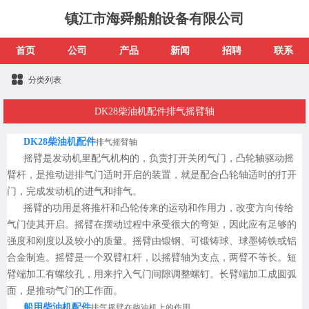
镇江市海舜船舶设备有限公司
首页
公司
产品
新闻
招聘
联系
分类列表
DK28柴油机配件排气摇臂轴
DK28柴油机配件
排气摇臂轴
摇臂是发动机里配气机构的，负责打开关闭气门，凸轮轴驱动摇
臂杆，是推动进排气门适时开启的装置，就是配合凸轮轴适时的打开
门，完成发动机的进气和排气。
摇臂的功用是将推杆和凸轮传来的运动和作用力，改变方向传给
气门使其开启。摇臂在摆动过程中承受很大的弯矩，因此应有足够的
强度和刚度以及较小的质量。摇臂由锻钢、可锻铸球、球墨铸铁或铝
合金制造。摇臂是一个双臂杠杆，以摇臂轴为支点，两臂不等长。短
臂端加工有螺纹孔，用来拧入气门间隙调整螺钉。长臂端加工成圆弧
面，是推动气门的工作面。
船用柴油机配件
排气摇臂在柴油机上的作用