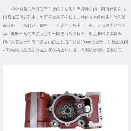
检查时将气阀顶置于车床的主轴头与尾顶针之间，两顶针顶在气
阀原加工顶针孔中，将百分表座于拖板上，并使其表的触头与气阀锥
面接触。气阀转动一周中，百分表的读数变化、最、大值即为径向跳
动。此时气阀的夹持状态对气阀进行裂纹检查，麻点和凹坑等检查。
阀杆外表面允许有10条之内的且长度不超过20mm的发纹，对锥面及阀
杆联结锁夹处应进行磁力探伤检查并消磁。有裂纹者应以报废处理。