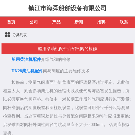
镇江市海舜船舶设备有限公司
首页
公司
产品
新闻
招聘
联系
分类列表
船用柴油机配件介绍气阀的检修
船用柴油机配件
介绍气阀的检修
DK28柴油机配件
阀与阀座的主要维修技术
检修前，测量气阀底面与缸盖底面的距离是否超过规定。若此值
相差太大，则会影响柴油机的压缩比以及使气阀与活塞发生撞击，所
以必须更换气阀座垫。检修中，对长期工作后的气阀应进行以下测量:
阀杆磨损后的圆度误差和圆柱度误差，此误差可用外径千分尺等测量
检查得到。当这两项误差超过与导管配合间隙极限50%时应报废更换;
启发锥面对阀杆外圆柱面径向跳动量应不大于0.003mm。 否则应报废
更换。