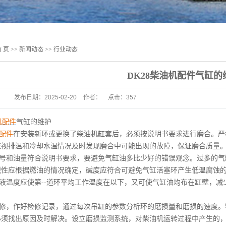
 页
>>
新闻动态
>>
行业动态
DK28柴油机配件气缸的
发布日期：
2025-02-20
作者：
点击：
357
机配件
气缸的维护
配件
在安装新环或更换了柴油机缸套后，必须按说明书要求进行磨合。严
监视排温和冷却水温情况及时发现磨合中可能出现的故障，保证磨合质量
号和油量符合说明书要求，要避免气缸油多比少好的错误观念。过多的气
碱性应根据燃油的情况确定，碱度应符合可避免气缸活塞环产生低温腐蚀
液温度应使第--道环平均工作温度在以下，又可使气缸油均布在缸壁，
修，作好检修记录，通过每次吊缸的参数分析环的磨损量和磨损的速度。
必须找出原因及时解决。设立磨损监测系统，对柴油机运转过程中产生的