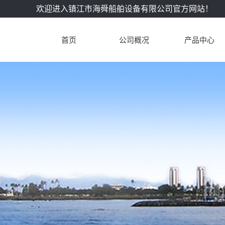
欢迎进入镇江市海舜船舶设备有限公司官方网站！
首页
公司概况
产品中心
公司简介
南通DK28柴油机
企业文化
南通L28/32柴油
件
联系我们
南通L28/32A柴
配件
南通L23/30柴油
配件
南通L16/24柴油
配件
南通L21/31柴油
配件
南通L27/38柴油
配件
南通L32/40柴油
配件
南通进口配件
配件