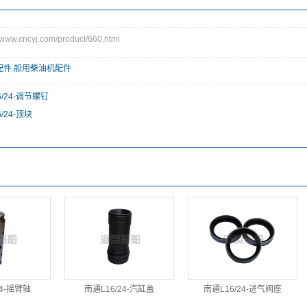
w.cncyj.com/product/660.html
配件
,
船用柴油机配件
6/24-调节螺钉
/24-顶块
24-摇臂轴
南通L16/24-汽缸盖
南通L16/24-进气阀座