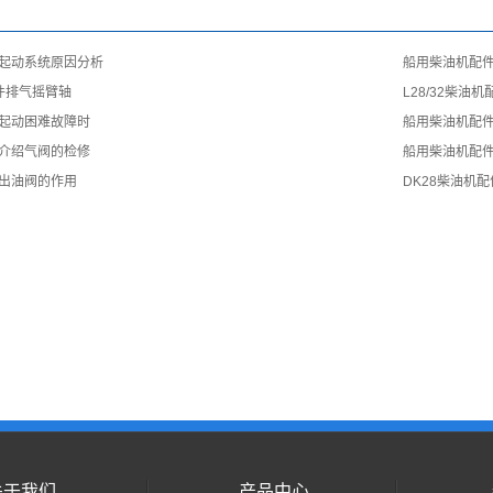
起动系统原因分析
船用柴油机配
配件排气摇臂轴
L28/32柴油
起动困难故障时
船用柴油机配件L
介绍气阀的检修
船用柴油机配
出油阀的作用
DK28柴油机
关于我们
产品中心