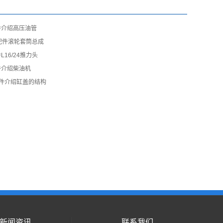
件介绍高压油管
机配件滚轮套筒总成
16/24推力头
件介绍柴油机
配件介绍缸盖的结构
新闻资讯
联系我们