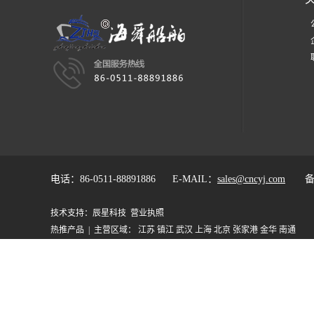
电话：86-0511-88891886 E-MAIL：
sales@cncyj.com
备
技术支持：
辰星科技
营业执照
热推产品
| 主营区域：
江苏
镇江
武汉
上海
北京
张家港
金华
南通