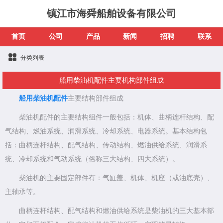
镇江市海舜船舶设备有限公司
首页
公司
产品
新闻
招聘
联系
分类列表
船用柴油机配件主要机构部件组成
船用柴油机配件
主要结构部件组成
柴油机配件的主要
结
构组件一般包括：机体、曲柄连杆
结
构、配
气
结
构、燃油系统、润滑系统、冷却系统、电器系统。基本结构包
括：曲柄连杆
结
构、配气
结
构、传动
结
构、燃油供给系统、润滑系
统、冷却系统和气动系统（俗称三大结构、四大系统）。
柴油机的主要固定部件有：气缸盖、机体、机座（或油底壳）、
主轴承等。
曲柄连杆
结
构、配气
结
构和燃油供给系统是柴油机的三大基本部